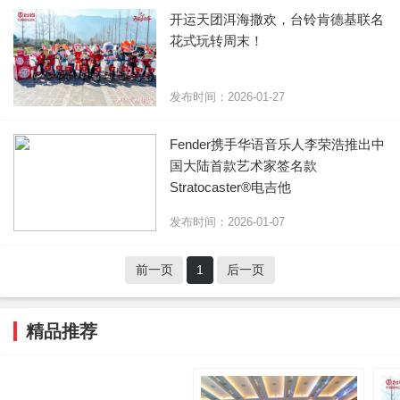
开运天团洱海撒欢，台铃肯德基联名
花式玩转周末！
发布时间：2026-01-27
Fender携手华语音乐人李荣浩推出中
国大陆首款艺术家签名款
Stratocaster®电吉他
发布时间：2026-01-07
前一页
1
后一页
精品推荐