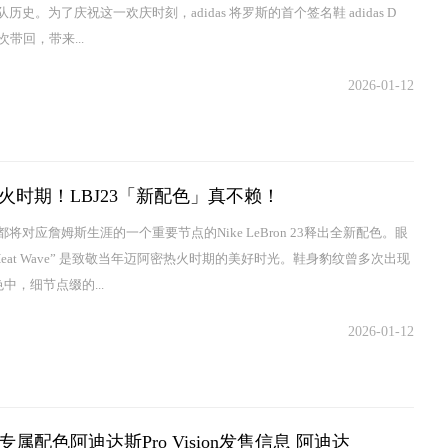
历史。为了庆祝这一欢庆时刻，adidas 将罗斯的首个签名鞋 adidas D
 再次带回，带来...
2026-01-12
火时期！LBJ23「新配色」真不赖！
将对应詹姆斯生涯的一个重要节点的Nike LeBron 23释出全新配色。眼
Heat Wave” 是致敬当年迈阿密热火时期的美好时光。鞋身豹纹曾多次出现
配色中，细节点缀的...
2026-01-12
属配色阿迪达斯Pro Vision发售信息 阿迪达