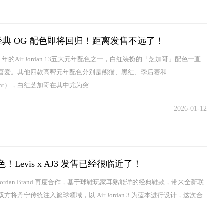
3 经典 OG 配色即将回归！距离发售不远了！
98 年的Air Jordan 13五大元年配色之一，白红装扮的「芝加哥」配色一直
喜爱。其他四款高帮元年配色分别是熊猫、黑红、季后赛和
Flint），白红芝加哥在其中尤为突...
2026-01-12
色！Levis x AJ3 发售已经很临近了！
s 与 Jordan Brand 再度合作，基于球鞋玩家耳熟能详的经典鞋款，带来全新联
方将丹宁传统注入篮球领域，以 Air Jordan 3 为蓝本进行设计，这次合
.