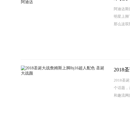
阿迪达斯的
明星上脚了
那么这双阿迪
201
2018
个话题，
和趣流网的