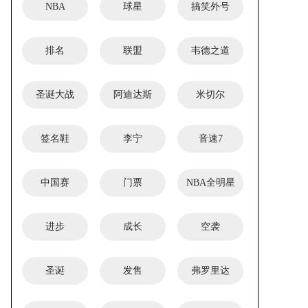
NBA
球星
搞笑外号
排名
联盟
韦德之道
圣诞大战
阿迪达斯
米切尔
签名鞋
李宁
音速7
中国赛
门票
NBA全明星
进步
成长
空袭
圣诞
发售
弗罗里达