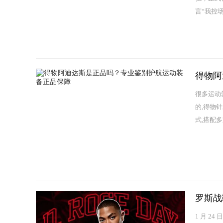
言“我控场”（
得物阿
很多运动
的,得物
式,搭配多
罗斯战靴
1 月 2