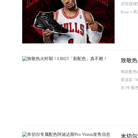
式写进球队
Rose 1
致敬热
每款配色都
前这款 “
在 PE 
米切尔专