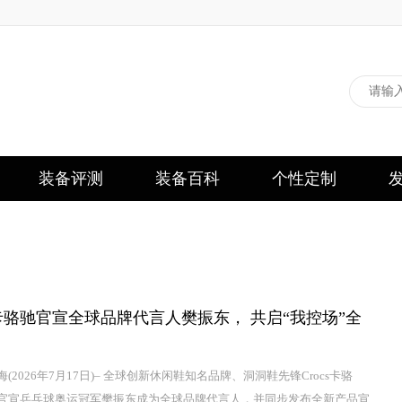
装备评测
装备百科
个性定制
cs卡骆驰官宣全球品牌代言人樊振东， 共启“我控场”全
(2026年7月17日)– 全球创新休闲鞋知名品牌、洞洞鞋先锋Crocs卡骆
官宣乒乓球奥运冠军樊振东成为全球品牌代言人，并同步发布全新产品宣