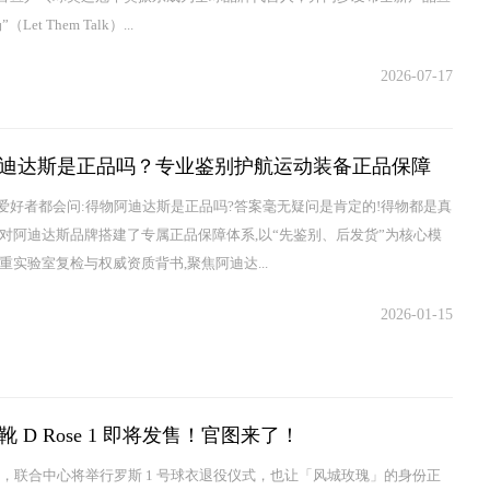
Let Them Talk）...
2026-07-17
迪达斯是正品吗？专业鉴别护航运动装备正品保障
爱好者都会问:得物阿迪达斯是正品吗?答案毫无疑问是肯定的!得物都是真
针对阿迪达斯品牌搭建了专属正品保障体系,以“先鉴别、后发货”为核心模
重实验室复检与权威资质背书,聚焦阿迪达...
2026-01-15
 D Rose 1 即将发售！官图来了！
4 日，联合中心将举行罗斯 1 号球衣退役仪式，也让「风城玫瑰」的身份正