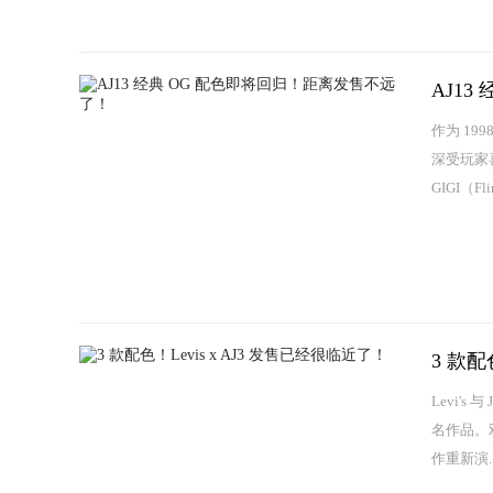
AJ1
作为 19
深受玩家
GIGI（
3 款配
Levi'
名作品。双
作重新演..