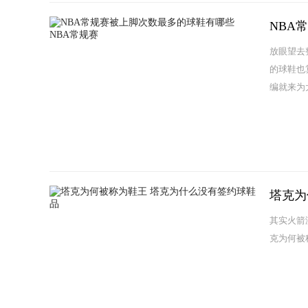
NBA
放眼望去
的球鞋也
编就来为大
塔克为
其实火箭
克为何被