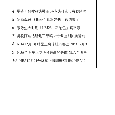
4
塔克为何被称为鞋王 塔克为什么没有签约球
5
鞋品
罗斯战靴 D Rose 1 即将发售！官图来了！
6
致敬热火时期！LBJ23「新配色」真不赖！
7
得物阿迪达斯是正品吗？专业鉴别护航运动
8
装备正品保障
NBA12月8号球星上脚球鞋有哪些 NBA12月8
9
号球星上脚
NBA全明星正赛得分最高的是谁 NBA全明星
10
正赛单场
NBA12月21号球星上脚球鞋有哪些 NBA12
月21号球星上