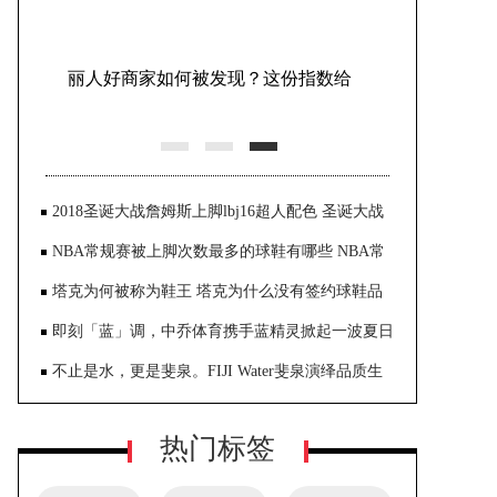
Marisfrolg玛丝菲尔 「即兴节奏」 2026
春夏时装发布秀
2018圣诞大战詹姆斯上脚lbj16超人配色 圣诞大战
颜
NBA常规赛被上脚次数最多的球鞋有哪些 NBA常
规赛
塔克为何被称为鞋王 塔克为什么没有签约球鞋品
即刻「蓝」调，中乔体育携手蓝精灵掀起一波夏日
限定潮流
不止是水，更是斐泉。FIJI Water斐泉演绎品质生
活新风尚
热门标签