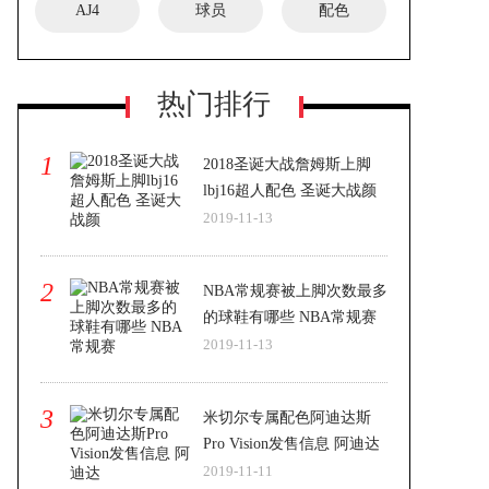
AJ4
球员
配色
热门排行
1
2018圣诞大战詹姆斯上脚
lbj16超人配色 圣诞大战颜
2019-11-13
2
NBA常规赛被上脚次数最多
的球鞋有哪些 NBA常规赛
2019-11-13
3
米切尔专属配色阿迪达斯
Pro Vision发售信息 阿迪达
2019-11-11