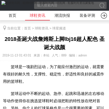
首页
球鞋资讯
潮流快报
装备评测
装
当前位置：
首页
>
球鞋资讯
>
球星频道
2018圣诞大战詹姆斯上脚lbj16超人配色 圣
诞大战颜
2019-11-13 01:43:01
来源：本站
人气：889
编辑：admin
篮球是一项剧烈运动，为了能应付激烈的运动，就需要
有很好的耐久性，支撑性、稳定性，舒适性和良好的减震作
用的篮球鞋。
篮球运动中不断的起动、急停、起跳和迅速的左右移动
等动作使得你在挑选篮球鞋时必须把鞋的特性放在绝对首
位。另外，你个人的打球风格也是一个很重要的因素，可以