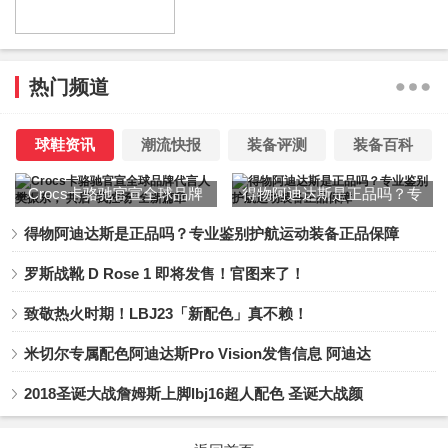
热门频道
球鞋资讯
潮流快报
装备评测
装备百科
Crocs卡骆驰官宣全球品牌
得物阿迪达斯是正品吗？专
代言人樊振东， 共启“我控
业鉴别护航运动装备正品保
得物阿迪达斯是正品吗？专业鉴别护航运动装备正品保障
场”全新篇章
障
罗斯战靴 D Rose 1 即将发售！官图来了！
致敬热火时期！LBJ23「新配色」真不赖！
米切尔专属配色阿迪达斯Pro Vision发售信息 阿迪达
2018圣诞大战詹姆斯上脚lbj16超人配色 圣诞大战颜