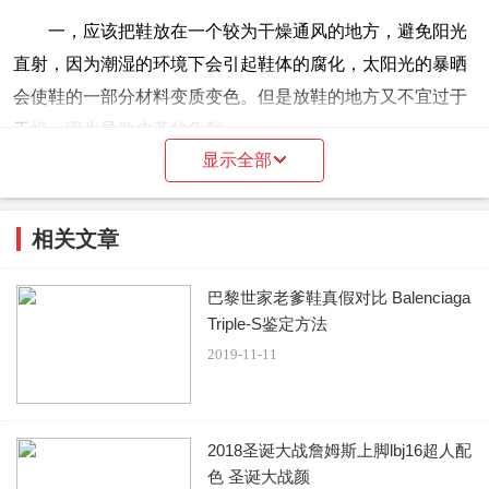
一，应该把鞋放在一个较为干燥通风的地方，避免阳光
直射，因为潮湿的环境下会引起鞋体的腐化，太阳光的暴晒
会使鞋的一部分材料变质变色。但是放鞋的地方又不宜过于
干燥，因为导致皮革的龟裂。
显示全部
二，保存鞋的时候，应该在鞋内塞上柔软的纸团，这样
做的目的主要是纸团可以将鞋子内部残余的水分吸收保持内
相关文章
部的干燥，而且有利于保持鞋形的固定，不至于在使用过后
&ldquo;垮掉&rdquo;。
巴黎世家老爹鞋真假对比 Balenciaga
Triple-S鉴定方法
三，特别需要提出的是对于收藏型的保存，最好买一些
2019-11-11
收缩膜，像鞋店里面一样把一双鞋完全包住，以求得鞋子对
大限度的与空气隔离，防止较长一段时间内空气对鞋不断的
氧化。例如nike的可见气垫如max air或者乔丹11代、16代的
2018圣诞大战詹姆斯上脚lbj16超人配
外底在几年时间内就会慢慢变黄，用收缩膜来保持原有的颜
色 圣诞大战颜