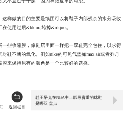
方又不宜过于干燥，因为导致皮革的龟裂。
，这样做的目的主要是纸团可以将鞋子内部残余的水分吸收
后&ldquo;垮掉&rdquo;。
买一些收缩膜，像鞋店里面一样把一双鞋完全包住，以求得
不断的氧化。例如nike的可见气垫如max air或者乔丹
收缩膜来保持原有的颜色是一个比较好的选择。
鞋王塔克在NBA中上脚最贵重的球鞋
是哪双 盘点
页
返回栏目