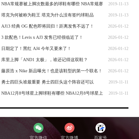
NBA常规赛被上脚次数最多的球鞋有哪些 NBA常规赛
2019-11-13
塔克为何被称为鞋王 塔克为什么没有签约球鞋品
2019-11-13
AJ13 经典 OG 配色即将回归！距离发售不远了！
2026-01-12
3 款配色！Levis x AJ3 发售已经很临近了！
2026-01-12
日期定了！黑红 AJ4 今年又要来了！
2026-01-12
库里上脚「AND1 太极」，谁还记得这双鞋？
2026-01-12
藤原浩 x Nike 新品曝光！也是该鞋型的第一个联名！
2026-01-12
勇士四巨头谁最重要 勇士四巨头这个阵容还可以
2019-11-11
NBA12月8号球星上脚球鞋有哪些 NBA12月8号球星上
2019-11-11
脚
官方微信
官方微博
百家号