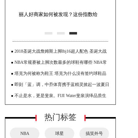
丽人好商家如何被发现？这份指数给
出新参考
2018圣诞大战詹姆斯上脚lbj16超人配色 圣诞大战
颜
NBA常规赛被上脚次数最多的球鞋有哪些 NBA常
规赛
塔克为何被称为鞋王 塔克为什么没有签约球鞋品
即刻「蓝」调，中乔体育携手蓝精灵掀起一波夏日
限定潮流
不止是水，更是斐泉。FIJI Water斐泉演绎品质生
活新风尚
热门标签
NBA
球星
搞笑外号