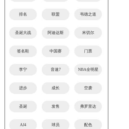
排名
联盟
韦德之道
圣诞大战
阿迪达斯
米切尔
签名鞋
中国赛
门票
李宁
音速7
NBA全明星
进步
成长
空袭
圣诞
发售
弗罗里达
AJ4
球员
配色