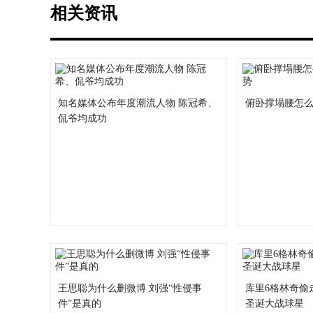
相关资讯
知名媒体公布年度潮流人物 陈冠希、
俯卧撑塌腰怎么
侃爷均成功
王思聪为什么删微博 刘强“性侵事
库里6格林奇偷
件”是真的
圣诞大战球星