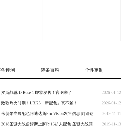
装备评测
装备百科
个性定制
罗斯战靴 D Rose 1 即将发售！官图来了！
2026-01-12
致敬热火时期！LBJ23「新配色」真不赖！
2026-01-12
米切尔专属配色阿迪达斯Pro Vision发售信息 阿迪达
2019-11-11
2018圣诞大战詹姆斯上脚lbj16超人配色 圣诞大战颜
2019-11-13