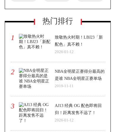
热门排行
1
致敬热火时期！LBJ23「新
配色」真不赖！
2026-01-12
2
NBA全明星正赛得分最高的
是谁 NBA全明星正赛单场
2019-11-11
3
AJ13 经典 OG 配色即将回
归！距离发售不远了！
2026-01-12