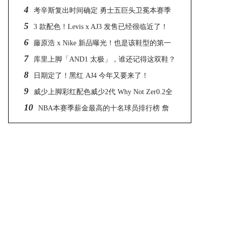
4
考辛斯复出时间确定 勇士五巨头卫冕本赛季
5
冠军
3 款配色！Levis x AJ3 发售已经很临近了！
6
藤原浩 x Nike 新品曝光！也是该鞋型的第一
7
个联名！
库里上脚「AND1 太极」，谁还记得这双鞋？
8
日期定了！黑红 AJ4 今年又要来了！
9
威少上脚彩红配色威少2代 Why Not Zer0.2全
10
新彩虹配
NBA本赛季薪金最高的十名球员排行榜 詹
姆斯与保