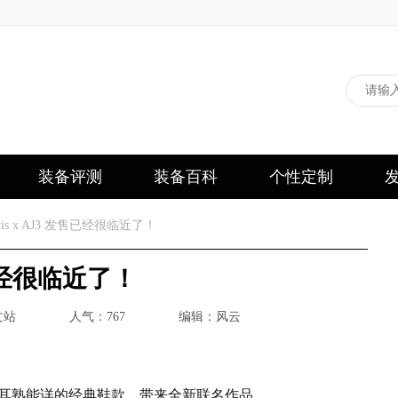
装备评测
装备百科
个性定制
vis x AJ3 发售已经很临近了！
售已经很临近了！
文站
人气：767
编辑：风云
基于球鞋玩家耳熟能详的经典鞋款，带来全新联名作品。