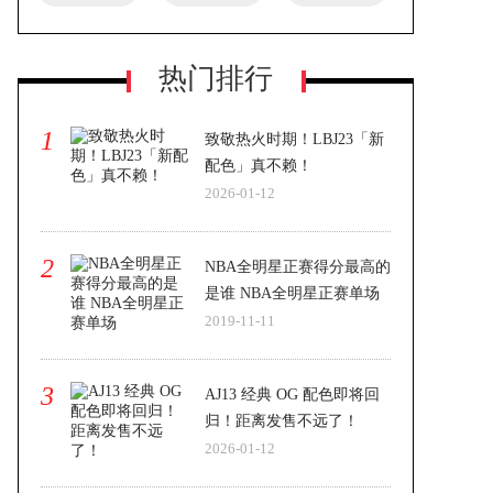
热门排行
1
致敬热火时期！LBJ23「新
配色」真不赖！
2026-01-12
2
NBA全明星正赛得分最高的
是谁 NBA全明星正赛单场
2019-11-11
3
AJ13 经典 OG 配色即将回
归！距离发售不远了！
2026-01-12