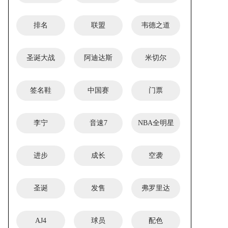
排名
联盟
韦德之道
圣诞大战
阿迪达斯
米切尔
签名鞋
中国赛
门票
李宁
音速7
NBA全明星
进步
成长
空袭
圣诞
发售
弗罗里达
AJ4
球员
配色