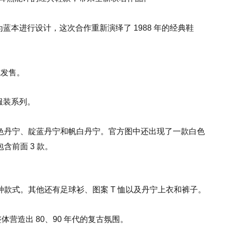
 3 为蓝本进行设计，这次合作重新演绎了 1988 年的经典鞋
式发售。
的服装系列。
黑色丹宁、靛蓝丹宁和帆白丹宁。官方图中还出现了一款白色
前面 3 款。
款式。其他还有足球衫、图案 T 恤以及丹宁上衣和裤子。
标志，整体营造出 80、90 年代的复古氛围。