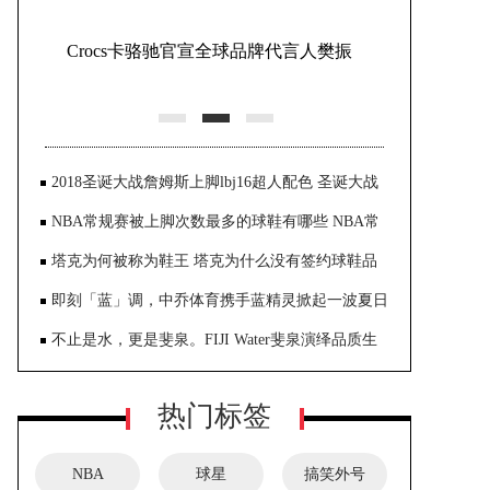
丽人好商家如何被发现？这份指数给
出新参考
2018圣诞大战詹姆斯上脚lbj16超人配色 圣诞大战
颜
NBA常规赛被上脚次数最多的球鞋有哪些 NBA常
规赛
塔克为何被称为鞋王 塔克为什么没有签约球鞋品
即刻「蓝」调，中乔体育携手蓝精灵掀起一波夏日
限定潮流
不止是水，更是斐泉。FIJI Water斐泉演绎品质生
活新风尚
热门标签
NBA
球星
搞笑外号