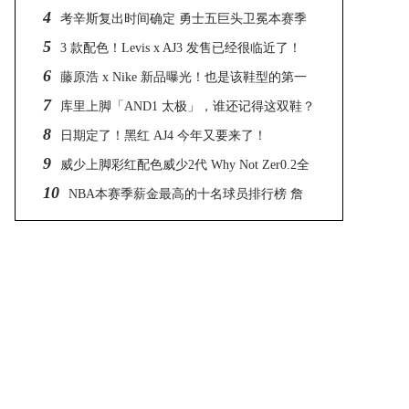
4
考辛斯复出时间确定 勇士五巨头卫冕本赛季
5
冠军
3 款配色！Levis x AJ3 发售已经很临近了！
6
藤原浩 x Nike 新品曝光！也是该鞋型的第一
7
个联名！
库里上脚「AND1 太极」，谁还记得这双鞋？
8
日期定了！黑红 AJ4 今年又要来了！
9
威少上脚彩红配色威少2代 Why Not Zer0.2全
10
新彩虹配
NBA本赛季薪金最高的十名球员排行榜 詹
姆斯与保