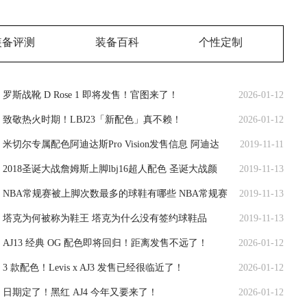
装备评测
装备百科
个性定制
罗斯战靴 D Rose 1 即将发售！官图来了！
2026-01-12
致敬热火时期！LBJ23「新配色」真不赖！
2026-01-12
米切尔专属配色阿迪达斯Pro Vision发售信息 阿迪达
2019-11-11
2018圣诞大战詹姆斯上脚lbj16超人配色 圣诞大战颜
2019-11-13
NBA常规赛被上脚次数最多的球鞋有哪些 NBA常规赛
2019-11-13
塔克为何被称为鞋王 塔克为什么没有签约球鞋品
2019-11-13
AJ13 经典 OG 配色即将回归！距离发售不远了！
2026-01-12
3 款配色！Levis x AJ3 发售已经很临近了！
2026-01-12
日期定了！黑红 AJ4 今年又要来了！
2026-01-12