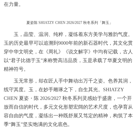
在力量。
夏姿陈 SHIATZY CHEN 2026/2027 秋冬系列「舞玉」
玉，晶莹、温润、纯粹，凝练着东方美学与雅韵气度。
玉的历史最早可以追溯到9000年前的新石器时代，其文化贯
穿中华文明史，在《周礼》《说文解字》中均有记载，古人
以“君子比德于玉”来称赞高洁品质，玉是承载了华夏文明的
精神符号。
玉无常形，却在匠人手中舞动出万千之姿。色养其润，
线守其度。玉，在妙手雕琢之下，自生其光。SHIATZY
CHEN 夏姿・陈 2026/2027 秋冬系列灵感始于盛唐，一个开
放而自信的时代，多元文化形塑宏阔的艺术尺度，也孕育从
容自由的气度，凝练出一种既舒展又笃定的精神，构筑了本
季“舞玉”坚实饱满的文化底色。