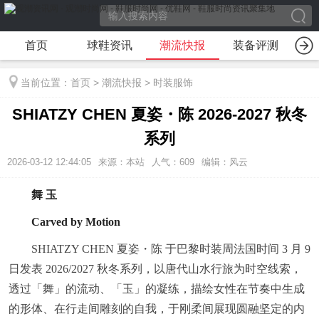
首页
球鞋资讯
潮流快报
装备评测
装
当前位置：
首页
>
潮流快报
>
时装服饰
SHIATZY CHEN 夏姿・陈 2026-2027 秋冬
系列
2026-03-12 12:44:05
来源：本站
人气：609
编辑：风云
舞 玉
Carved by Motion
SHIATZY CHEN 夏姿・陈 于巴黎时装周法国时间 3 月 9
日发表 2026/2027 秋冬系列，以唐代山水行旅为时空线索，
透过「舞」的流动、「玉」的凝练，描绘女性在节奏中生成
的形体、在行走间雕刻的自我，于刚柔间展现圆融坚定的内