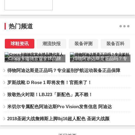
不同佩戴方式间切换，如舞动中变换节奏。本季推出多款全
新包款：长型包取玉镯轮廓，以金龟子绿、红与白构筑鲜明
识别，山水图案与毛线钉绣工艺，使包款化身可携行的画
热门频道
面；化妆包以玉提把结合镜面语言，元宝型包款以毛海材质
呈现温润质感，呼应唐代绘画的装饰精神。鞋款沿唐代扁底
鞋结构设计，从平底鞋、球鞋到缠带跟鞋，古典比例在当代
球鞋资讯
潮流快报
装备评测
装备百科
步伐中重新定义。
Crocs卡骆驰官宣全球品牌
得物阿迪达斯是正品吗？专
代言人樊振东， 共启“我控
业鉴别护航运动装备正品保
得物阿迪达斯是正品吗？专业鉴别护航运动装备正品保障
夏姿陈 SHIATZY CHEN 2026/2027 秋冬系列「舞玉」包袋
场”全新篇章
障
“舞玉”系列以线条工艺刻画光泽，以品质内在雕塑灵
罗斯战靴 D Rose 1 即将发售！官图来了！
魂。玉不再静止，而是在流动中生成当代女性的刚柔之美，
致敬热火时期！LBJ23「新配色」真不赖！
它可以是轻盈、也可以是浓郁。本季描写女性内在圆融坚
定，时间被柔和拉长，美在深情中凝固。一曲舞毕，形犹
米切尔专属配色阿迪达斯Pro Vision发售信息 阿迪达
在，意犹存，以松弛流转之姿，致意女性、时间与美。
2018圣诞大战詹姆斯上脚lbj16超人配色 圣诞大战颜
从左至右：品牌代言人刘宇、奥运冠军孙一文、演员袁姗姗、歌手袁一琦