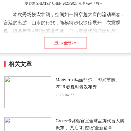
夏姿陈 SHIATZY CHEN 2026/2027 秋冬系列「舞玉」
本次秀场恢宏壮阔，空间如一幅穿越大唐的流动画卷：
宫廷的出游、山水的行旅，随模特步伐徐徐展开，衣裳飘
逸，线条与色彩呼应盛世气象，书写着当代的盛唐风华。
显示全部
夏姿陈 SHIATZY CHEN 2026/2027 秋冬系列「舞玉」
本季汲取大唐服饰风采，整体廓形根植于唐代结构，取
相关文章
材襦裙、高腰比例，笔直线条勾勒身形；短上身与高腰下身
的对比，将裹裙转化为腰封，勾勒胸线与领口轮廓。主色调
Marisfrolg玛丝菲尔 「即兴节奏」
汲取自唐代山水与春游图景，融入唐三彩的色彩语言，以
2026 春夏时装发布秀
橘、绿与金为核心，构筑大唐的开阔色彩；白绿、白红的对
2026-04-22
比，取意翠玉白菜与雪里红的层次变化，于温润中透出鲜明
光泽。整体色盘在明亮与内敛间取得平衡，映照着唐代的开
阔气度与内在文化自信。
Crocs卡骆驰官宣全球品牌代言人樊
振东， 共启“我控场”全新篇章