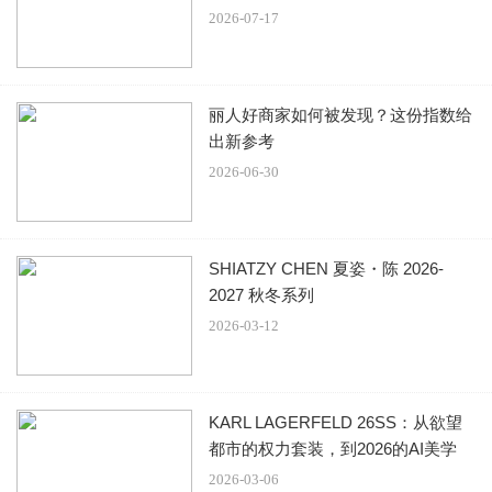
夏姿陈 SHIATZY CHEN 2026/2027 秋冬系列「舞玉」
2026-07-17
玉作为本季的精神符码，小至玉片镶嵌于刷色牛仔，随
步伐轻响，为日常材质注入玉石的温润光泽；大至平安扣系
于身，化为贴身的精神标记。开版图腾以山水、鹿纹与宫廷
丽人好商家如何被发现？这份指数给
出新参考
出游为织锦意象，使服装如同一幅随行展开的画卷。扶桑
2026-06-30
花、牡丹与团花构筑繁盛流动样貌；材质大幅出现金属与翻
毛，在冷暖间构筑立体对比。男装延续盛世的饱和能量，透
过印刻刺绣与仿旧处理让时间在布料留下痕迹。西装外系腰
封、方形连袖与中式镶边口袋，构筑刚劲而内敛的细节，细
SHIATZY CHEN 夏姿・陈 2026-
2027 秋冬系列
小玉石装饰与毛料点缀领口、袖口，营造如壁画般的质地，
2026-03-12
在历史感与当代剪裁间取得精准平衡。
夏姿陈 SHIATZY CHEN 2026/2027 秋冬系列「舞玉」
KARL LAGERFELD 26SS：从欲望
配件延伸玉的圆融精神，平安扣、玉珠、玉片与玉镯圆
都市的权力套装，到2026的AI美学
形意象象征圆满、流转与守护；项链可转换为别针，使玉在
2026-03-06