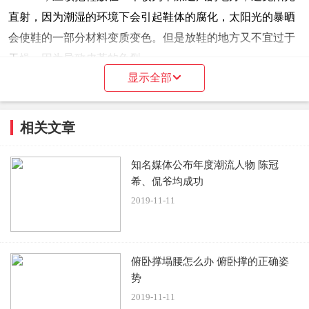
直射，因为潮湿的环境下会引起鞋体的腐化，太阳光的暴晒
会使鞋的一部分材料变质变色。但是放鞋的地方又不宜过于
干燥，因为导致皮革的龟裂。
显示全部
二，保存鞋的时候，应该在鞋内塞上柔软的纸团，这样
做的目的主要是纸团可以将鞋子内部残余的水分吸收保持内
相关文章
部的干燥，而且有利于保持鞋形的固定，不至于在使用过后
&ldquo;垮掉&rdquo;。
知名媒体公布年度潮流人物 陈冠
希、侃爷均成功
三，特别需要提出的是对于收藏型的保存，最好买一些
2019-11-11
收缩膜，像鞋店里面一样把一双鞋完全包住，以求得鞋子对
大限度的与空气隔离，防止较长一段时间内空气对鞋不断的
氧化。例如nike的可见气垫如max air或者乔丹11代、16代的
俯卧撑塌腰怎么办 俯卧撑的正确姿
外底在几年时间内就会慢慢变黄，用收缩膜来保持原有的颜
势
色是一个比较好的选择。
2019-11-11