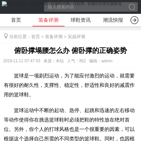
首页
装备评测
球鞋资讯
潮流快报
装
当前位置：
首页
>
装备评测
>
实战评测
俯卧撑塌腰怎么办 俯卧撑的正确姿势
2019-11-11 07:47:03
来源：本站
人气：862
编辑：admin
篮球是一项剧烈运动，为了能应付激烈的运动，就需要
有很好的耐久性，支撑性、稳定性，舒适性和良好的减震作
用的篮球鞋。
篮球运动中不断的起动、急停、起跳和迅速的左右移动
等动作使得你在挑选篮球鞋时必须把鞋的特性放在绝对首
位。另外，你个人的打球风格也是一个很重要的因素，可以
根据这个选择自己所需的不同类型的篮球鞋。同时，也因根