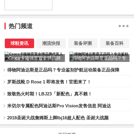
热门频道
球鞋资讯
潮流快报
装备评测
装备百科
Crocs卡骆驰官宣全球品牌
得物阿迪达斯是正品吗？专
代言人樊振东， 共启“我控
业鉴别护航运动装备正品保
得物阿迪达斯是正品吗？专业鉴别护航运动装备正品保障
场”全新篇章
障
罗斯战靴 D Rose 1 即将发售！官图来了！
致敬热火时期！LBJ23「新配色」真不赖！
米切尔专属配色阿迪达斯Pro Vision发售信息 阿迪达
2018圣诞大战詹姆斯上脚lbj16超人配色 圣诞大战颜