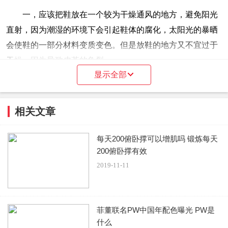
一，应该把鞋放在一个较为干燥通风的地方，避免阳光
直射，因为潮湿的环境下会引起鞋体的腐化，太阳光的暴晒
会使鞋的一部分材料变质变色。但是放鞋的地方又不宜过于
干燥，因为导致皮革的龟裂。
显示全部
二，保存鞋的时候，应该在鞋内塞上柔软的纸团，这样
做的目的主要是纸团可以将鞋子内部残余的水分吸收保持内
相关文章
部的干燥，而且有利于保持鞋形的固定，不至于在使用过后
&ldquo;垮掉&rdquo;。
每天200俯卧撑可以增肌吗 锻炼每天
200俯卧撑有效
三，特别需要提出的是对于收藏型的保存，最好买一些
2019-11-11
收缩膜，像鞋店里面一样把一双鞋完全包住，以求得鞋子对
大限度的与空气隔离，防止较长一段时间内空气对鞋不断的
氧化。例如nike的可见气垫如max air或者乔丹11代、16代的
菲董联名PW中国年配色曝光 PW是
外底在几年时间内就会慢慢变黄，用收缩膜来保持原有的颜
什么