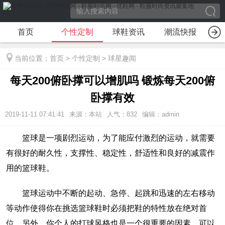
首页
个性定制
球鞋资讯
潮流快报
装
当前位置：
首页
>
个性定制
>
球星趣闻
每天200俯卧撑可以增肌吗 锻炼每天200俯
卧撑有效
2019-11-11 07:41:41
来源：本站
人气：832
编辑：admin
篮球是一项剧烈运动，为了能应付激烈的运动，就需要
有很好的耐久性，支撑性、稳定性，舒适性和良好的减震作
用的篮球鞋。
篮球运动中不断的起动、急停、起跳和迅速的左右移动
等动作使得你在挑选篮球鞋时必须把鞋的特性放在绝对首
位。另外，你个人的打球风格也是一个很重要的因素，可以