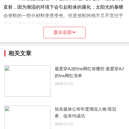
直射，因为潮湿的环境下会引起鞋体的腐化，太阳光的暴晒
会使鞋的一部分材料变质变色。但是放鞋的地方又不宜过于
干燥，因为导致皮革的龟裂。
显示全部
二，保存鞋的时候，应该在鞋内塞上柔软的纸团，这样
做的目的主要是纸团可以将鞋子内部残余的水分吸收保持内
相关文章
部的干燥，而且有利于保持鞋形的固定，不至于在使用过后
&ldquo;垮掉&rdquo;。
最爱穿AJ的Ins网红有哪些 最爱穿AJ
的Ins网红清单
三，特别需要提出的是对于收藏型的保存，最好买一些
2019-11-11
收缩膜，像鞋店里面一样把一双鞋完全包住，以求得鞋子对
大限度的与空气隔离，防止较长一段时间内空气对鞋不断的
氧化。例如nike的可见气垫如max air或者乔丹11代、16代的
知名媒体公布年度潮流人物 陈冠
外底在几年时间内就会慢慢变黄，用收缩膜来保持原有的颜
希、侃爷均成功
色是一个比较好的选择。
2019-11-11