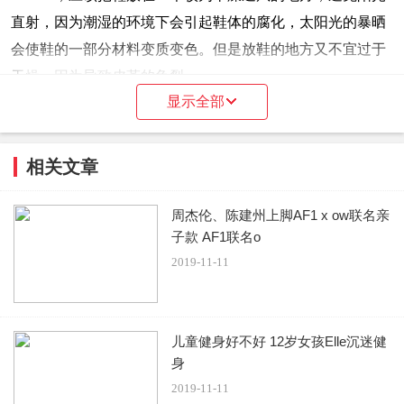
直射，因为潮湿的环境下会引起鞋体的腐化，太阳光的暴晒
会使鞋的一部分材料变质变色。但是放鞋的地方又不宜过于
干燥，因为导致皮革的龟裂。
显示全部
二，保存鞋的时候，应该在鞋内塞上柔软的纸团，这样
做的目的主要是纸团可以将鞋子内部残余的水分吸收保持内
相关文章
部的干燥，而且有利于保持鞋形的固定，不至于在使用过后
&ldquo;垮掉&rdquo;。
周杰伦、陈建州上脚AF1 x ow联名亲
子款 AF1联名o
三，特别需要提出的是对于收藏型的保存，最好买一些
2019-11-11
收缩膜，像鞋店里面一样把一双鞋完全包住，以求得鞋子对
大限度的与空气隔离，防止较长一段时间内空气对鞋不断的
氧化。例如nike的可见气垫如max air或者乔丹11代、16代的
儿童健身好不好 12岁女孩Elle沉迷健
外底在几年时间内就会慢慢变黄，用收缩膜来保持原有的颜
身
色是一个比较好的选择。
2019-11-11