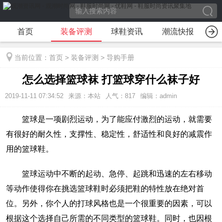
首页
装备评测
球鞋资讯
潮流快报
装
当前位置：
首页
>
装备评测
>
导购手册
怎么选择篮球袜 打篮球穿什么袜子好
2019-11-11 07:34:52
来源：本站
人气：817
编辑：admin
篮球是一项剧烈运动，为了能应付激烈的运动，就需要
有很好的耐久性，支撑性、稳定性，舒适性和良好的减震作
用的篮球鞋。
篮球运动中不断的起动、急停、起跳和迅速的左右移动
等动作使得你在挑选篮球鞋时必须把鞋的特性放在绝对首
位。另外，你个人的打球风格也是一个很重要的因素，可以
根据这个选择自己所需的不同类型的篮球鞋。同时，也因根