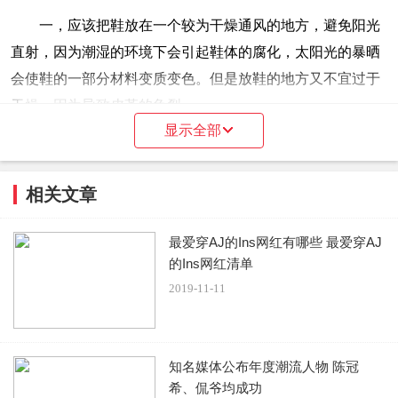
一，应该把鞋放在一个较为干燥通风的地方，避免阳光
直射，因为潮湿的环境下会引起鞋体的腐化，太阳光的暴晒
会使鞋的一部分材料变质变色。但是放鞋的地方又不宜过于
干燥，因为导致皮革的龟裂。
显示全部
二，保存鞋的时候，应该在鞋内塞上柔软的纸团，这样
做的目的主要是纸团可以将鞋子内部残余的水分吸收保持内
相关文章
部的干燥，而且有利于保持鞋形的固定，不至于在使用过后
&ldquo;垮掉&rdquo;。
最爱穿AJ的Ins网红有哪些 最爱穿AJ
的Ins网红清单
三，特别需要提出的是对于收藏型的保存，最好买一些
2019-11-11
收缩膜，像鞋店里面一样把一双鞋完全包住，以求得鞋子对
大限度的与空气隔离，防止较长一段时间内空气对鞋不断的
氧化。例如nike的可见气垫如max air或者乔丹11代、16代的
知名媒体公布年度潮流人物 陈冠
外底在几年时间内就会慢慢变黄，用收缩膜来保持原有的颜
希、侃爷均成功