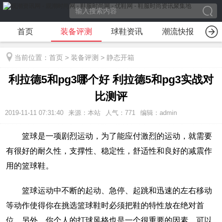
首页
装备评测
球鞋资讯
潮流快报
装
当前位置：
首页
>
装备评测
>
静态开箱
利拉德5和pg3哪个好 利拉德5和pg3实战对
比测评
2019-11-11 07:31:40
来源：本站
人气：771
编辑：admin
篮球是一项剧烈运动，为了能应付激烈的运动，就需要
有很好的耐久性，支撑性、稳定性，舒适性和良好的减震作
用的篮球鞋。
篮球运动中不断的起动、急停、起跳和迅速的左右移动
等动作使得你在挑选篮球鞋时必须把鞋的特性放在绝对首
位。另外，你个人的打球风格也是一个很重要的因素，可以