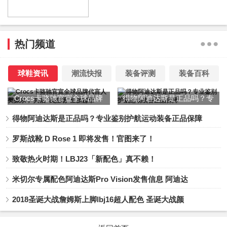
热门频道
球鞋资讯
潮流快报
装备评测
装备百科
Crocs卡骆驰官宣全球品牌
得物阿迪达斯是正品吗？专
代言人樊振东， 共启“我控
业鉴别护航运动装备正品保
得物阿迪达斯是正品吗？专业鉴别护航运动装备正品保障
场”全新篇章
障
罗斯战靴 D Rose 1 即将发售！官图来了！
致敬热火时期！LBJ23「新配色」真不赖！
米切尔专属配色阿迪达斯Pro Vision发售信息 阿迪达
2018圣诞大战詹姆斯上脚lbj16超人配色 圣诞大战颜